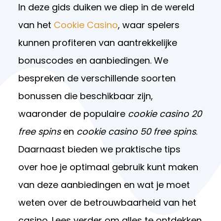
In deze gids duiken we diep in de wereld
van het
Cookie Casino
, waar spelers
kunnen profiteren van aantrekkelijke
bonuscodes en aanbiedingen. We
bespreken de verschillende soorten
bonussen die beschikbaar zijn,
waaronder de populaire
cookie casino 20
free spins
en
cookie casino 50 free spins
.
Daarnaast bieden we praktische tips
over hoe je optimaal gebruik kunt maken
van deze aanbiedingen en wat je moet
weten over de betrouwbaarheid van het
casino. Lees verder om alles te ontdekken