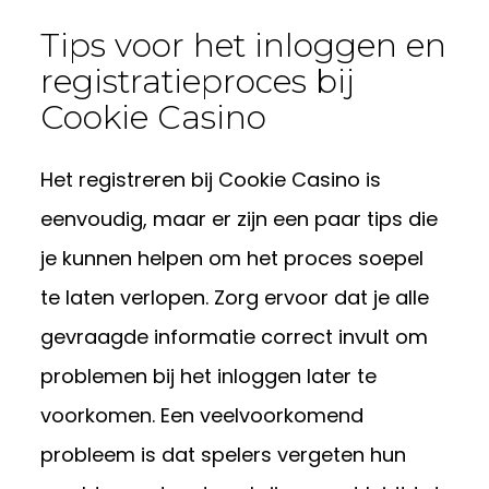
Tips voor het inloggen en
registratieproces bij
Cookie Casino
Het registreren bij Cookie Casino is
eenvoudig, maar er zijn een paar tips die
je kunnen helpen om het proces soepel
te laten verlopen. Zorg ervoor dat je alle
gevraagde informatie correct invult om
problemen bij het inloggen later te
voorkomen. Een veelvoorkomend
probleem is dat spelers vergeten hun