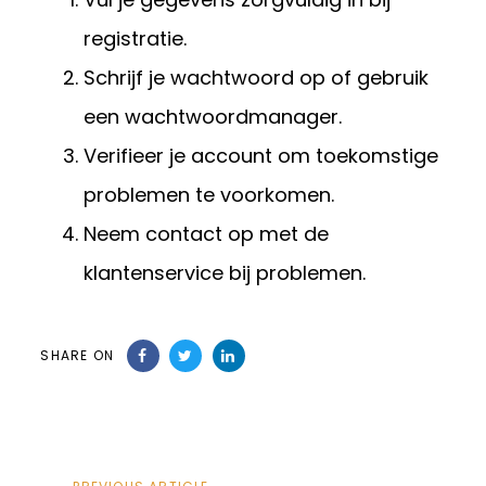
registratie.
Schrijf je wachtwoord op of gebruik
een wachtwoordmanager.
Verifieer je account om toekomstige
problemen te voorkomen.
Neem contact op met de
klantenservice bij problemen.
SHARE ON