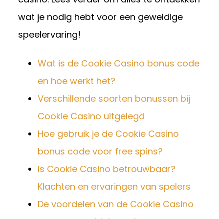
wat je nodig hebt voor een geweldige
speelervaring!
Wat is de Cookie Casino bonus code
en hoe werkt het?
Verschillende soorten bonussen bij
Cookie Casino uitgelegd
Hoe gebruik je de Cookie Casino
bonus code voor free spins?
Is Cookie Casino betrouwbaar?
Klachten en ervaringen van spelers
De voordelen van de Cookie Casino