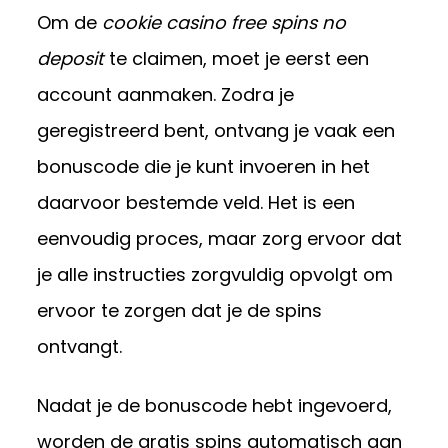
Om de
cookie casino free spins no
deposit
te claimen, moet je eerst een
account aanmaken. Zodra je
geregistreerd bent, ontvang je vaak een
bonuscode die je kunt invoeren in het
daarvoor bestemde veld. Het is een
eenvoudig proces, maar zorg ervoor dat
je alle instructies zorgvuldig opvolgt om
ervoor te zorgen dat je de spins
ontvangt.
Nadat je de bonuscode hebt ingevoerd,
worden de gratis spins automatisch aan