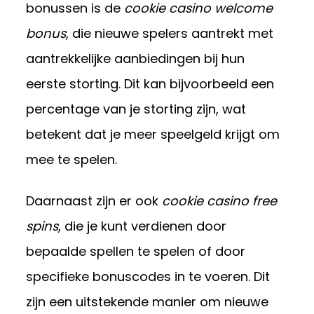
bonussen is de
cookie casino welcome
bonus
, die nieuwe spelers aantrekt met
aantrekkelijke aanbiedingen bij hun
eerste storting. Dit kan bijvoorbeeld een
percentage van je storting zijn, wat
betekent dat je meer speelgeld krijgt om
mee te spelen.
Daarnaast zijn er ook
cookie casino free
spins
, die je kunt verdienen door
bepaalde spellen te spelen of door
specifieke bonuscodes in te voeren. Dit
zijn een uitstekende manier om nieuwe