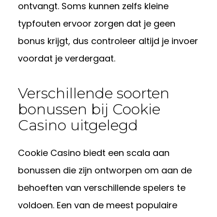
ontvangt. Soms kunnen zelfs kleine
typfouten ervoor zorgen dat je geen
bonus krijgt, dus controleer altijd je invoer
voordat je verdergaat.
Verschillende soorten
bonussen bij Cookie
Casino uitgelegd
Cookie Casino biedt een scala aan
bonussen die zijn ontworpen om aan de
behoeften van verschillende spelers te
voldoen. Een van de meest populaire