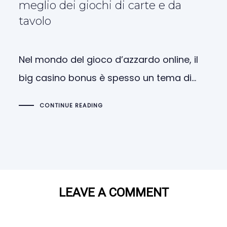
meglio dei giochi di carte e da
tavolo
Nel mondo del gioco d’azzardo online, il
big casino bonus è spesso un tema di…
CONTINUE READING
LEAVE A COMMENT