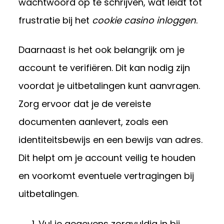
wachtwoord op te schrijven, wat leidt tot
frustratie bij het
cookie casino inloggen
.
Daarnaast is het ook belangrijk om je
account te verifiëren. Dit kan nodig zijn
voordat je uitbetalingen kunt aanvragen.
Zorg ervoor dat je de vereiste
documenten aanlevert, zoals een
identiteitsbewijs en een bewijs van adres.
Dit helpt om je account veilig te houden
en voorkomt eventuele vertragingen bij
uitbetalingen.
Vul je gegevens zorgvuldig in bij