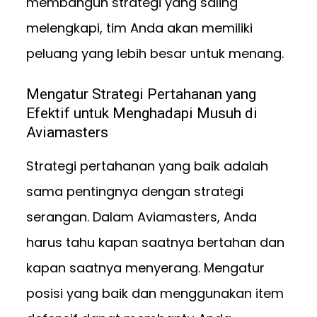
membangun strategi yang saling
melengkapi, tim Anda akan memiliki
peluang yang lebih besar untuk menang.
Mengatur Strategi Pertahanan yang
Efektif untuk Menghadapi Musuh di
Aviamasters
Strategi pertahanan yang baik adalah
sama pentingnya dengan strategi
serangan. Dalam Aviamasters, Anda
harus tahu kapan saatnya bertahan dan
kapan saatnya menyerang. Mengatur
posisi yang baik dan menggunakan item