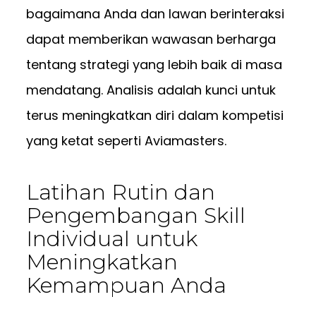
bagaimana Anda dan lawan berinteraksi
dapat memberikan wawasan berharga
tentang strategi yang lebih baik di masa
mendatang. Analisis adalah kunci untuk
terus meningkatkan diri dalam kompetisi
yang ketat seperti Aviamasters.
Latihan Rutin dan
Pengembangan Skill
Individual untuk
Meningkatkan
Kemampuan Anda