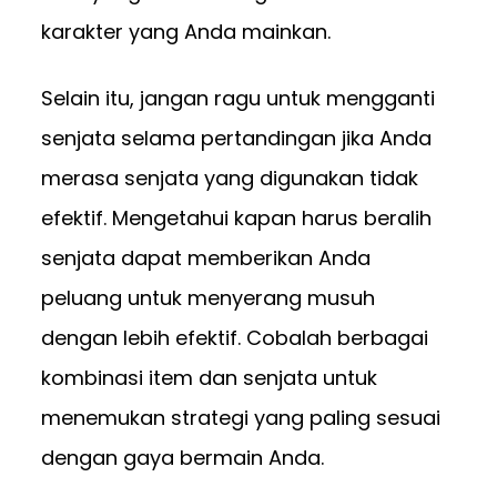
karakter yang Anda mainkan.
Selain itu, jangan ragu untuk mengganti
senjata selama pertandingan jika Anda
merasa senjata yang digunakan tidak
efektif. Mengetahui kapan harus beralih
senjata dapat memberikan Anda
peluang untuk menyerang musuh
dengan lebih efektif. Cobalah berbagai
kombinasi item dan senjata untuk
menemukan strategi yang paling sesuai
dengan gaya bermain Anda.