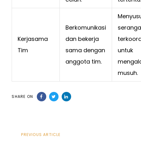
Menyus
Berkomunikasi
serang
Kerjasama
dan bekerja
terkoord
Tim
sama dengan
untuk
anggota tim.
mengal
musuh.
SHARE ON
Previous
PREVIOUS ARTICLE