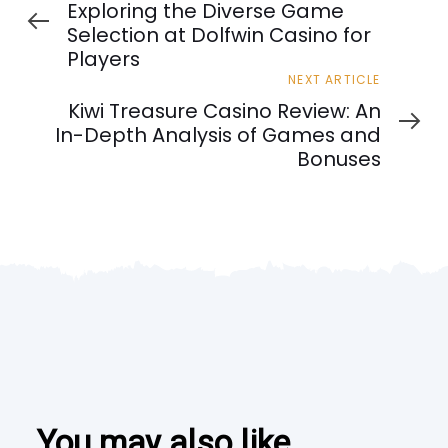
Article
Exploring the Diverse Game
Selection at Dolfwin Casino for
Players
Next
NEXT ARTICLE
Article
Kiwi Treasure Casino Review: An
In-Depth Analysis of Games and
Bonuses
You may also like