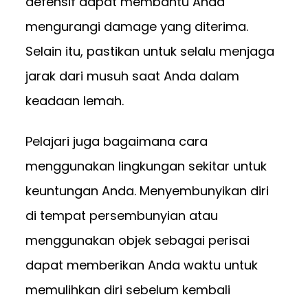
defensif dapat membantu Anda
mengurangi damage yang diterima.
Selain itu, pastikan untuk selalu menjaga
jarak dari musuh saat Anda dalam
keadaan lemah.
Pelajari juga bagaimana cara
menggunakan lingkungan sekitar untuk
keuntungan Anda. Menyembunyikan diri
di tempat persembunyian atau
menggunakan objek sebagai perisai
dapat memberikan Anda waktu untuk
memulihkan diri sebelum kembali