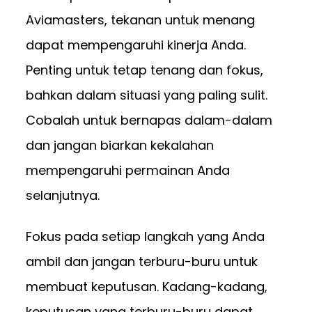
Aviamasters, tekanan untuk menang
dapat mempengaruhi kinerja Anda.
Penting untuk tetap tenang dan fokus,
bahkan dalam situasi yang paling sulit.
Cobalah untuk bernapas dalam-dalam
dan jangan biarkan kekalahan
mempengaruhi permainan Anda
selanjutnya.
Fokus pada setiap langkah yang Anda
ambil dan jangan terburu-buru untuk
membuat keputusan. Kadang-kadang,
keputusan yang terburu-buru dapat