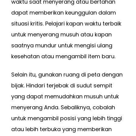
waktu saat menyerang atau bertahan
dapat memberikan keunggulan dalam
situasi kritis. Pelajari kapan waktu terbaik
untuk menyerang musuh atau kapan
saatnya mundur untuk mengisi ulang
kesehatan atau mengambil item baru.
Selain itu, gunakan ruang di peta dengan
bijak. Hindari terjebak di sudut sempit
yang dapat memudahkan musuh untuk
menyerang Anda. Sebaliknya, cobalah
untuk mengambil posisi yang lebih tinggi
atau lebih terbuka yang memberikan