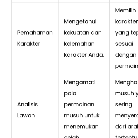
Memilih
Mengetahui
karakte
Pemahaman
kekuatan dan
yang te
Karakter
kelemahan
sesuai
karakter Anda.
dengan 
permain
Mengamati
Mengha
pola
musuh 
Analisis
permainan
sering
Lawan
musuh untuk
menyer
menemukan
dari ara
celah.
tertentu