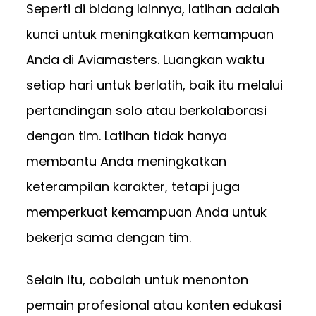
Seperti di bidang lainnya, latihan adalah
kunci untuk meningkatkan kemampuan
Anda di Aviamasters. Luangkan waktu
setiap hari untuk berlatih, baik itu melalui
pertandingan solo atau berkolaborasi
dengan tim. Latihan tidak hanya
membantu Anda meningkatkan
keterampilan karakter, tetapi juga
memperkuat kemampuan Anda untuk
bekerja sama dengan tim.
Selain itu, cobalah untuk menonton
pemain profesional atau konten edukasi