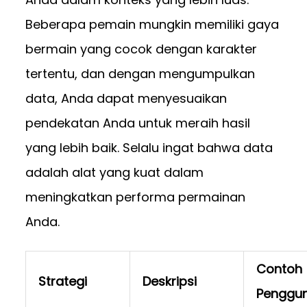
Beberapa pemain mungkin memiliki gaya
bermain yang cocok dengan karakter
tertentu, dan dengan mengumpulkan
data, Anda dapat menyesuaikan
pendekatan Anda untuk meraih hasil
yang lebih baik. Selalu ingat bahwa data
adalah alat yang kuat dalam
meningkatkan performa permainan
Anda.
Contoh
Strategi
Deskripsi
Penggu