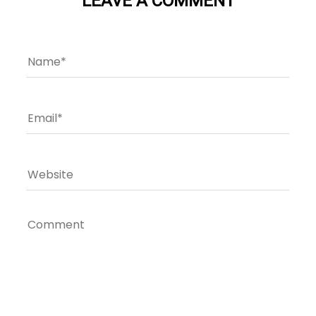
LEAVE A COMMENT