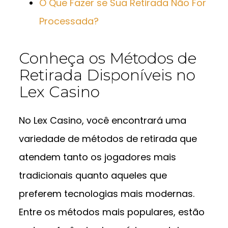
O Que Fazer se Sua Retirada Não For
Processada?
Conheça os Métodos de
Retirada Disponíveis no
Lex Casino
No Lex Casino, você encontrará uma
variedade de métodos de retirada que
atendem tanto os jogadores mais
tradicionais quanto aqueles que
preferem tecnologias mais modernas.
Entre os métodos mais populares, estão