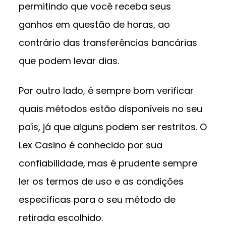
permitindo que você receba seus
ganhos em questão de horas, ao
contrário das transferências bancárias
que podem levar dias.
Por outro lado, é sempre bom verificar
quais métodos estão disponíveis no seu
país, já que alguns podem ser restritos. O
Lex Casino é conhecido por sua
confiabilidade, mas é prudente sempre
ler os termos de uso e as condições
específicas para o seu método de
retirada escolhido.