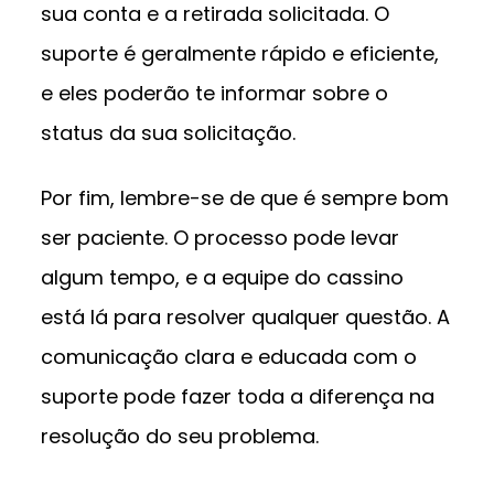
sua conta e a retirada solicitada. O
suporte é geralmente rápido e eficiente,
e eles poderão te informar sobre o
status da sua solicitação.
Por fim, lembre-se de que é sempre bom
ser paciente. O processo pode levar
algum tempo, e a equipe do cassino
está lá para resolver qualquer questão. A
comunicação clara e educada com o
suporte pode fazer toda a diferença na
resolução do seu problema.