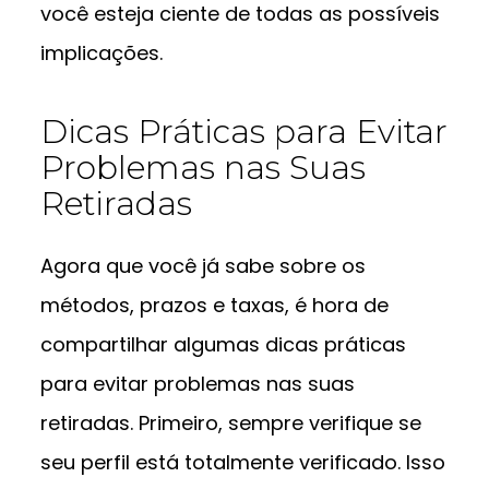
você esteja ciente de todas as possíveis
implicações.
Dicas Práticas para Evitar
Problemas nas Suas
Retiradas
Agora que você já sabe sobre os
métodos, prazos e taxas, é hora de
compartilhar algumas dicas práticas
para evitar problemas nas suas
retiradas. Primeiro, sempre verifique se
seu perfil está totalmente verificado. Isso