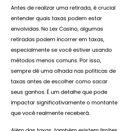
Antes de realizar uma retirada, é crucial
entender quais taxas podem estar
envolvidas. No Lex Casino, algumas
retiradas podem incorrer em taxas,
especialmente se você estiver usando
métodos menos comuns. Por isso,
sempre dê uma olhada nas políticas de
taxas antes de escolher como sacar
seus ganhos. É um detalhe que pode
impactar significativamente o montante
que você realmente receberá.
Além das taxas, também existem limites